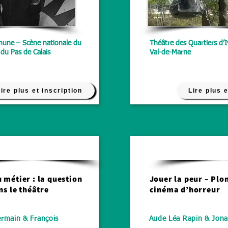
une – Scène nationale du
Théâtre des Quartiers d’
 du Pas de Calais
Val-de-Marne
ire plus et inscription
Lire plus e
Théâtre
 métier : la question
Jouer la peur – Plo
ns le théâtre
cinéma d’horreur
ermain & François
Aude Léa Rapin & Jona