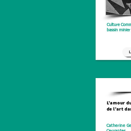
Culture Comm
bassin minier
L
L’amour du
de l’art da
Catherine G