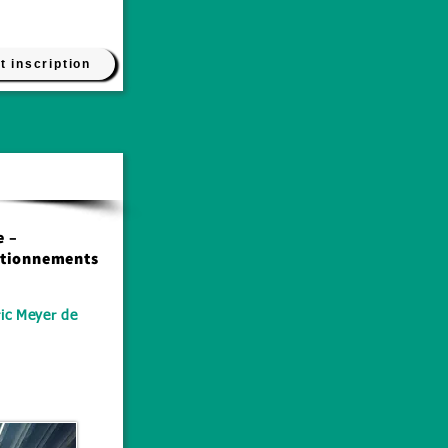
t inscription
Théâtre / Voix
e –
stionnements
ic Meyer de