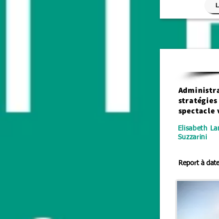
L
Administra
stratégies
spectacle 
Elisabeth La
Suzzarini
Report à date