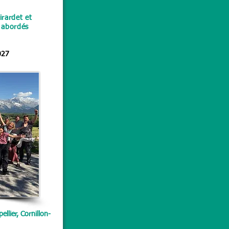
irardet et
x abordés
027
ellier, Cornillon-