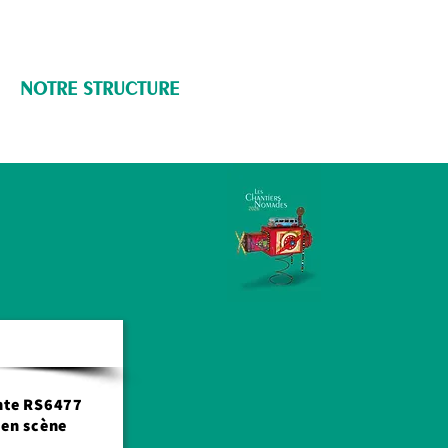
NOTRE STRUCTURE
Mise en scène
nte RS6477
 en scène