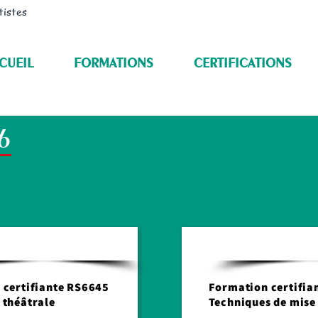
tistes
CUEIL
FORMATIONS
CERTIFICATIONS
6
Transmission art théâtral
 certifiante RS6645
Formation certifia
 théâtrale
Techniques de mise