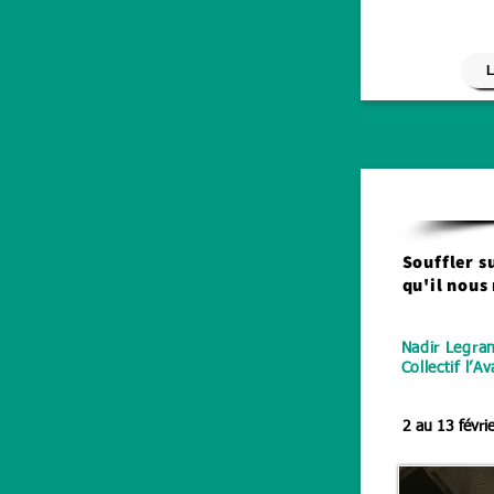
L
Souffler su
qu'il nous
Nadir Legran
Collectif l’
2 au 13 févri