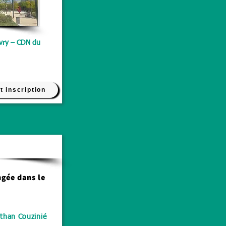
Ivry – CDN du
t inscription
Cinéma d'horreur
ngée dans le
than Couzinié