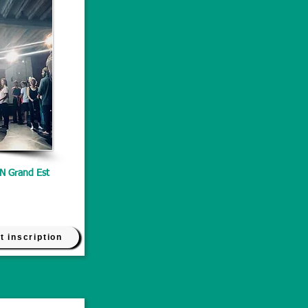
N Grand Est
t inscription