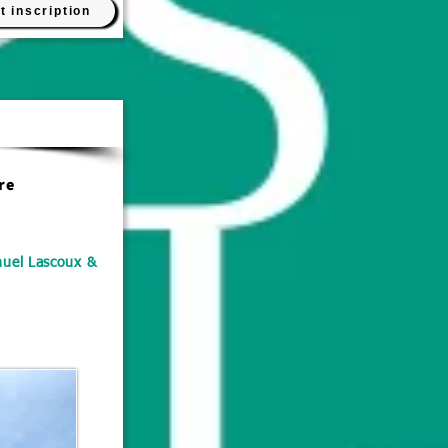
t inscription
Théâtre
re
nuel Lascoux &