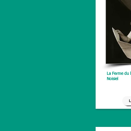
La Ferme du b
Noisiel
L