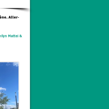
Théâtre
ène. Aller-
ilyn Mattei &