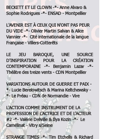
BECKETT ET LE CLOWN -*- Anne Alvaro &
Sophie Rodrigues -*- ENSAD - Montpellier
L'AVENIR EST À CEUX QUI N'ONT PAS PEUR
DU VIDE -*- Olivier Martin Salvan & Alice
Vannier -*- Cité internationale de la langue
Française - Villers-Cotterêts
LE JEU BAROQUE, UNE SOURCE
D'INSPIRATION POUR LA CRÉATION
CONTEMPORAINE -*- Benjamin Lazar -*-
Théâtre des treize vents - CDN Montpellier
VARIATIONS AUTOUR DE GUERRE ET PAIX -
*- Lucie Berelowitsch & Marina Keltchewsky -
*- Le Préau - CDN de Normandie - Vire
L'ACTION COMME INSTRUMENT DE LA
PROFESSION DE L’ACTRICE ET DE L’ACTEUR
#2 -*- Valérie Dréville & Ilya Kozin -*- Le
Camélinat - Vitry s/Seine
STRANGE TIMES -*- Tim Etchells & Richard