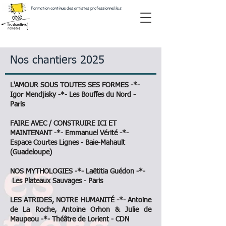
Formation continue des artistes professionnel.le.s
Nos chantiers 2025
L'AMOUR SOUS TOUTES SES FORMES -*-
Igor Mendjisky -*- Les Bouffes du Nord -
Paris
FAIRE AVEC / CONSTRUIRE ICI ET
MAINTENANT -*- Emmanuel Vérité -*-
Espace Courtes Lignes - Baie-Mahault
(Guadeloupe)
NOS MYTHOLOGIES -*- Laëtitia Guédon -*-
Les Plateaux Sauvages - Paris
LES ATRIDES, NOTRE HUMANITÉ -*- Antoine
de La Roche, Antoine Orhon & Julie de
Maupeou -*- Théâtre de Lorient - CDN