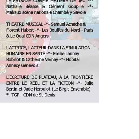
LE PAYSAGE COMME MATIÈRE DE JEU -*-
Nathalie Béasse & Clément Goupille -*-
Malraux scène nationale Chambéry Savoie
THEATRE MUSICAL -*- Samuel Achache &
Florent Hubert -*- Les Bouffes du Nord - Paris
& Le Quai CDN Angers
L'ACTRICE, L'ACTEUR DANS LA SIMULATION
HUMAINE EN SANTÉ -*- Emilie Launay
Bobillot & Catherine Vernay -*- Hôpital
Annecy Genevois
L'ÉCRITURE DE PLATEAU, A LA FRONTIÈRE
ENTRE LE RÉEL ET LA FICTION -*- Julie
Bertin et Jade Herbulot (Le Birgit Ensemble) -
*- TGP - CDN de St-Denis
CABARET, MUSIC-HALL ET PERFORMANCE -
*- Jonathan Capdevielle & Jérôme Marin -*-
Le Quartz - Scène nationale de Brest
et les deux premières sessions des formations
certifiantes :