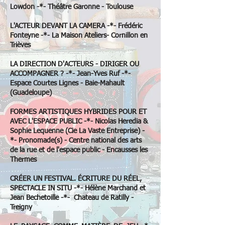
Lowdon -*- Théâtre Garonne - Toulouse
L'ACTEUR DEVANT LA CAMERA -*- Frédéric
Fonteyne -*- La Maison Ateliers- Cornillon en
Trièves
LA DIRECTION D'ACTEURS - DIRIGER OU
ACCOMPAGNER ? -*- Jean-Yves Ruf -*-
Espace Courtes Lignes - Baie-Mahault
(Guadeloupe)
FORMES ARTISTIQUES HYBRIDES POUR ET
AVEC L'ESPACE PUBLIC -*- Nicolas Heredia &
Sophie Lequenne (Cie La Vaste Entreprise) -
*- Pronomade(s) - Centre national des arts
de la rue et de l'espace public - Encausses les
Thermes
CRÉER UN FESTIVAL. ÉCRITURE DU RÉEL,
SPECTACLE IN SITU -*- Hélène Marchand et
Jean Bechetoille -*- Chateau de Ratilly -
Treigny