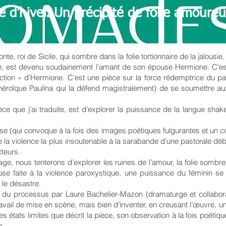
e d’hiver. Un précipité de folie amoure
éonte, roi de Sicile, qui sombre dans la folie tortionnaire de la jalous
me, est devenu soudainement l’amant de son épouse Hermione. C’es
rrection » d’Hermione. C’est une pièce sur la force rédemptrice du p
héroïque Paulina qui la défend magistralement) de se soumettre au
ce que j’ai traduite, est d’explorer la puissance de la langue sha
euse (qui convoque à la fois des images poétiques fulgurantes et un c
 de la violence la plus insoutenable à la sarabande d’une pastorale déb
cteurs.
age, nous tenterons d’explorer les ruines de l’amour, la folie sombre 
e faite à la violence paroxystique, une puissance du féminin se 
t le désastre.
du processus par Laure Bachelier-Mazon (dramaturge et collaboratr
avail de mise en scène, mais bien d’inventer, en creusant l’œuvre, un
états limites que décrit la pièce, son observation à la fois poétique
e.