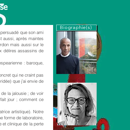
use
Biographie(s)
ie, persuadé que son ami
t aussi, après maintes
ardon mais aussi sur le
x délires assassins de
kespearienne : baroque,
oncret qui ne craint pas
ridée) que j’ai envie de
de la jalousie ; de voir
fait jour ; comment ce
ice artistique). Notre
e forme de laboratoire,
 et clinique de la perte