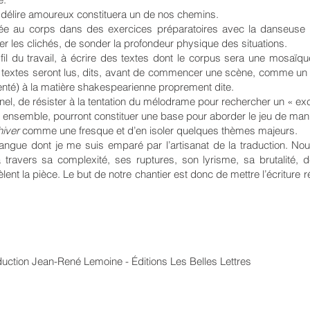
 délire amoureux constituera un de nos chemins.
ée au corps dans des exercices préparatoires avec la danseuse 
er les clichés, de sonder la profondeur physique des situations.
u fil du travail, à écrire des textes dont le corpus sera une mosaïq
 textes seront lus, dits, avant de commencer une scène, comme un 
enté) à la matière shakespearienne proprement dite.
nel, de résister à la tentation du mélodrame pour rechercher un « excè
ensemble, pourront constituer une base pour aborder le jeu de man
hiver
comme une fresque et d’en isoler quelques thèmes majeurs.
langue dont je me suis emparé par l’artisanat de la traduction. No
 travers sa complexité, ses ruptures, son lyrisme, sa brutalité, de 
èlent la pièce. Le but de notre chantier est donc de mettre l’écriture
ction Jean-René Lemoine - Éditions Les Belles Lettres