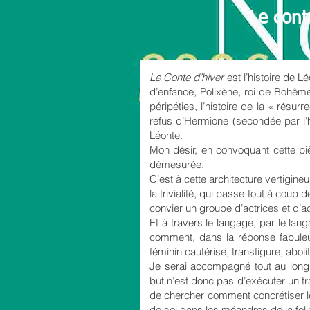
Le cont
Le Conte d’hiver
est l’histoire de L
d’enfance, Polixène, roi de Bohê
péripéties, l’histoire de la « résu
refus d’Hermione (secondée par l’
Léonte.
Mon désir, en convoquant cette piè
démesurée.
C’est à cette architecture vertigin
la trivialité, qui passe tout à coup
convier un groupe d’actrices et d’a
Et à travers le langage, par le lang
comment, dans la réponse fabuleus
féminin cautérise, transfigure, aboli
Je serai accompagné tout au long 
but n’est donc pas d’exécuter un tr
de chercher comment concrétiser les 
de soi dans les méandres de la foli