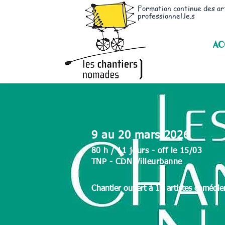
Formation continue des ar
professionnel.le.s
AC
9 au 20 mars 2026
80 h / 11 jours - off le 15/03
TNP - CDN Villeurbanne
Chantier ouvert à 14 artistes comédien