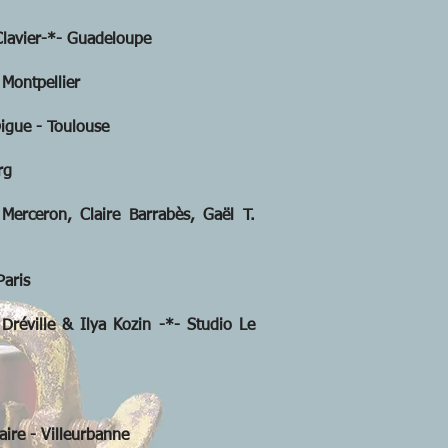
avier-*- Guadeloupe
Montpellier
igue - Toulouse
rg
rceron, Claire Barrabès, Gaël T.
aris
ville & Ilya Kozin -*- Studio Le
ire - Villeurbanne