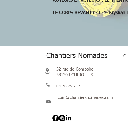
AUTEURS ET ACTEURS : LE THEATRE, A
LE CORPS REVANT n°3 -*- Krystian L
Chantiers Nomades
Ch
32 rue de Comboire
38130 ECHIROLLES
04 76 25 21 95
com@chantiersnomades.com