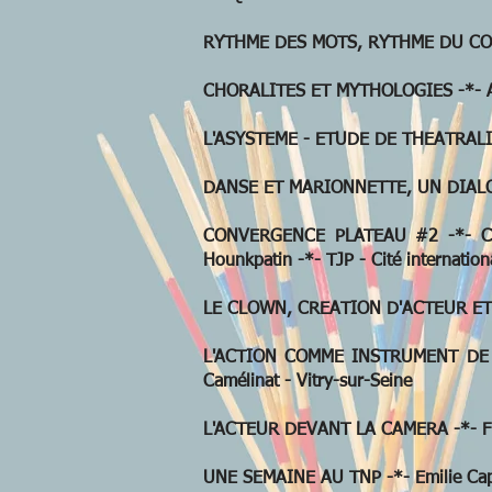
RYTHME DES MOTS, RYTHME DU CORPS
CHORALITES ET MYTHOLOGIES -*- Argy
L'ASYSTEME - ETUDE DE THEATRALITE 
DANSE ET MARIONNETTE, UN DIALOGUE
CONVERGENCE PLATEAU #2 -*- Cathe
Hounkpatin -*- TJP - Cité internationa
LE CLOWN, CREATION D'ACTEUR ET D'A
L'ACTION COMME INSTRUMENT DE LA 
Camélinat - Vitry-sur-Seine
L'ACTEUR DEVANT LA CAMERA -*- Frédé
UNE SEMAINE AU TNP -*- Emilie Capli