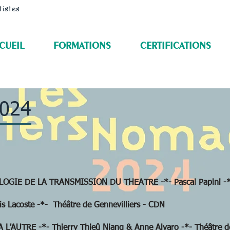
tistes
CUEIL
FORMATIONS
CERTIFICATIONS
2024
IE DE LA TRANSMISSION DU THEATRE -*- Pascal Papini -*
 Lacoste -*- Théâtre de Gennevilliers - CDN
AUTRE -*- Thierry Thieû Niang & Anne Alvaro -*- Théâtre de