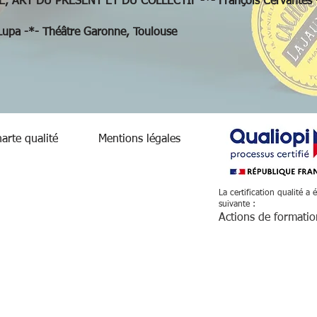
RT DU PRESENT ET DU COLLECTIF -*- François Cervantes -*- C
upa -*- Théâtre Garonne, Toulouse
arte qualité
Mentions légales
La certification qualité a 
suivante :
Actions de formati