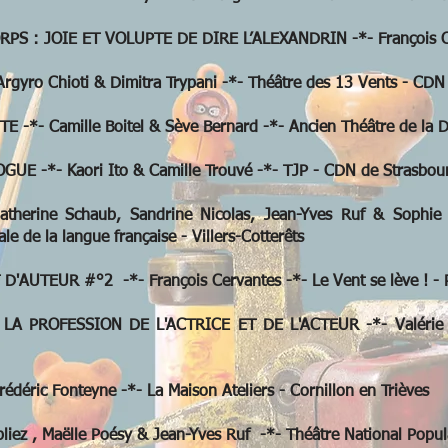
 : JOIE ET VOLUPTE DE DIRE L’ALEXANDRIN -*- François Cl
ro Chioti & Dimitra Trypani -*- Théâtre des 13 Vents - CDN 
-*- Camille Boitel & Sève Bernard -*- Ancien Théâtre de la D
 -*- Kaori Ito & Camille Trouvé -*- TJP - CDN de Strasbou
rine Schaub, Sandrine Nicolas, Jean-Yves Ruf & Sophie Me
le de la langue française - Villers-Cotterêts
UTEUR #°2 -*- François Cervantes -*- Le Vent se lève ! - P
PROFESSION DE L'ACTRICE ET DE L'ACTEUR -*- Valérie Dré
ric Fonteyne -*- La Maison Ateliers - Cornillon en Trièves
ez , Maëlle Poésy & Jean-Yves Ruf -*- Théâtre National Popula