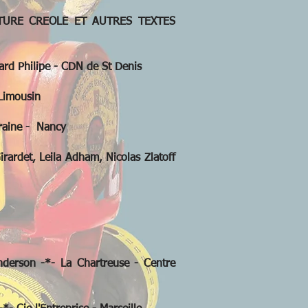
TURE CREOLE ET AUTRES TEXTES
rd Philipe - CDN de St Denis
Limousin
raine - Nancy
det, Leila Adham, Nicolas Zlatoff
erson -*- La Chartreuse - Centre