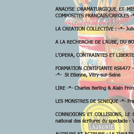
ANALYSE DRAMATURGIQUE ET MIS
COMPOSITES FRANÇAIS/CREOLES -*- J
LA CREATION COLLECTIVE : -*- Julie 
A LA RECHERCHE DE L'AUBE, DU BORD 
L'OPERA, CONTRAINTES ET LIBERTES -
FORMATION CERTIFIANTE RS6477 - TE
-*- St Etienne, Vitry-sur-Seine
LIRE -*- Charles Berling & Alain From
LES MONSTRES DE SENEQUE -*- Fran
CONNEXIONS ET COLLISIONS, LE CRE
national des écritures du spectacle -