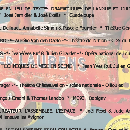
E EN JEU DE TEXTES DRAMATIQUES DE LANGUE ET CUL
osé Jernidier & José Exélis -*- Guadeloupe
Deliquet, Annabelle Simon & Pascale Fournier -*- Théâtre Géra
-*- Aurélie Van den Daele -*- Théâtre de l’Union - CDN du 
*- Jean-Yves Ruf & Julien Girardet -*- Opéra national de Lor
CHNIQUES DE MISE EN SCENE -*- Jean-Yves Ruf, Julien Girar
ager -*- Théâtre Châteauvallon - scène nationale - Ollioules
çois Orsoni & Thomas Landbo -*- MC93 - Bobigny
ATEUR, L'ASSEMBLEE, L'ESPACE -*- Joël Fesel & Jude And
 Villeneuve les Avignon