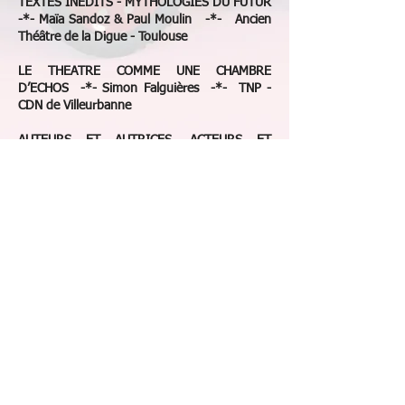
TEXTES INEDITS - MYTHOLOGIES DU FUTUR
-*- Maïa Sandoz & Paul Moulin -*- Ancien
Théâtre de la Digue - Toulouse
LE THEATRE COMME UNE CHAMBRE
D’ECHOS -*- Simon Falguières -*- TNP -
CDN de Villeurbanne
AUTEURS ET AUTRICES, ACTEURS ET
ACTRICES, EXPERIENCES DE RENCONTRES -
*- Noémie Rosenblatt & Mariette Navarro -*-
Culture Commune - Scène nationale du
Bassin minier du Pas-de-Calais - Loos-en-
Gohelle
JEU ET DRAMATURGIE DANS
L'IMPROVISATION COLLECTIVE -*- Adrien
Béal & Yann Richard -*- Théâtre des 13
Vents - CDN de Montpellier
Chantiers Nomades