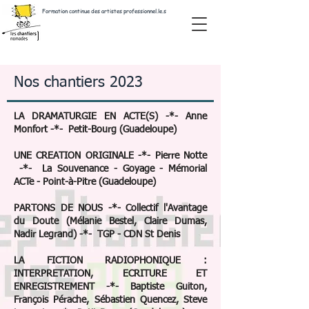
Formation continue des artistes professionnel.le.s
Nos chantiers 2023
LA DRAMATURGIE EN ACTE(S) -*- Anne
Monfort -*- Petit-Bourg (Guadeloupe)
UNE CREATION ORIGINALE -*- Pierre Notte
-*- La Souvenance - Goyage - Mémorial
ACTe - Point-à-Pitre (Guadeloupe)
PARTONS DE NOUS -*- Collectif l'Avantage
du Doute (Mélanie Bestel, Claire Dumas,
Nadir Legrand) -*- TGP - CDN St Denis
LA FICTION RADIOPHONIQUE :
INTERPRETATION, ECRITURE ET
ENREGISTREMENT -*- Baptiste Guiton,
François Pérache, Sébastien Quencez, Steve