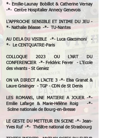
*- Emilie-Launay Bobillot & Catherine Vernay
-*- Centre Hospitalier Annecy Genevois
L'APPROCHE SENSIBLE ET INTIME DU JEU -
*- Nathalie Béasse -*- TU-Nantes
AU DELA DU VISIBLE -*- Luca Giacomoni -
*- Le CENTQUATRE-Paris
COLLOQUE 2023 OU L'ART DU
CONFERENCIER -*- Frédéric Ferrer - L'Ecole
des vivants - St Geniez
ON VA DIRECT A L'ACTE 3 -*- Elsa Granat &
Laure Grisinger - TGP - CDN de St Denis
LES ROMANS, UNE MATIERE A JOUER -*-
Emilie Lafarge & Marie-Hélène Roig -*-
Scène nationale de Bourg-en-Bresse
LE GESTE DU METTEUR EN SCENE -*- Jean-
Yves Ruf -*- Théâtre national de Strasbourg