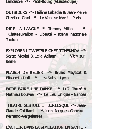
Lancastre -*- Petit-Bourg (Guadeloupe)
OUTSIDERS -*- Hélène Labadie & Jean-Pierre
Chrétien-Goni -*- Le Vent se lève ! - Paris
DIRE LA LANGUE -*- Tommy Milliot -*-
Châteauvallon - Liberté - scène nationale
Toulon
EXPLORER L'INVISIBLE CHEZ TCHEKHOV -*-
Serge Nicolaï & Leila Adham -*- Vitry-sur-
Seine
PLAISIR DE RELIER -*- Bruno Meyssat &
Elisabeth Doll -*- Les Subs - Lyon
FAIRE FAIRE UNE DANSE -*- Loïc Touzé &
Mathieu Bouvier -*- Le Lieu Unique - Nantes
THEATRE GESTUEL ET BURLESQUE -*- Jean-
Claude Cotillard - Maison Jacques Copeau -
Pernand-Vergelesses
L'ACTEUR DANS LA SIMULATION EN SANTE -